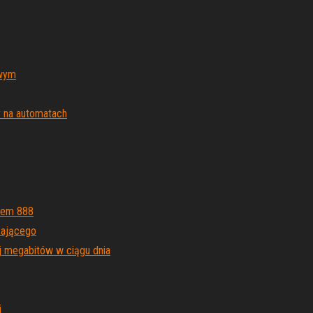
owym
y na automatach
ldem 888
zającego
 megabitów w ciągu dnia
i