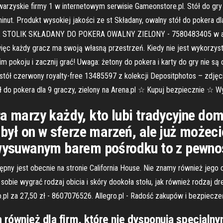
warzyskie firmy 1 w internetowym serwisie Gameonstore.pl. Stół do gry
inut. Produkt wysokiej jakości ze st Składany, owalny stół do pokera dl
ÓŁ STOLIK SKŁADANY DO POKERA OWALNY ZIELONY - 7580483405 w arc
ięc każdy gracz ma swoją własną przestrzeń. Kiedy nie jest wykorzyst
 pokoju i zacznij grać! Uwaga: żetony do pokera i karty do gry nie są
 stół czerwony royalty-free 13485597 z kolekcji Depositphotos – zdję
ł do pokera dla 9 graczy, zielony na Arena.pl ☆ Kupuj bezpiecznie ☆
ra marzy każdy, kto lubi tradycyjne do
y był on w sferze marzeń, ale już możec
m wysuwanym barem pośrodku to z pewno
ępny jest obecnie na stronie California House. Nie znamy również jego
sobie wygrać rodzaj obicia i skóry dookoła stołu, jak również rodzaj d
ro.pl za 27,50 zł - 8607076526. Allegro.pl - Radość zakupów i bezpie
 również dla firm, które nie dysponują specjaln