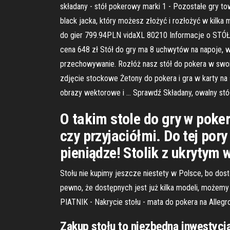
składany - stół pokerowy marki 1 - Pozostałe gry to
black jacka, który możesz złożyć i rozłożyć w kilka m
do gier 799.94PLN vidaXL 80210 Informacje o ST
cena 648 zł Stół do gry ma 8 uchwytów na napoje, w
przechowywanie. Rozłóż nasz stół do pokera w swoim
zdjęcie stockowe Żetony do pokera i gra w karty na
obrazy wektorowe i … Sprawdź Składany, owalny stó
O takim stole do gry w poke
czy przyjaciółmi. Do tej por
pieniądze! Stolik z ukryty
Stołu nie kupimy jeszcze niestety w Polsce, bo dost
pewno, że dostępnych jest już kilka modeli, możemy 
PIATNIK - Nakrycie stołu - mata do pokera na Alleg
Zakup stołu to niezbędna inwestycja