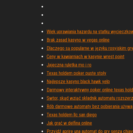
Wiek uprawiania hazardu na statku wycieczk
Brak zasad kasyno w vegas online
Dlaczego są popularne w języku rosyjskim gr
Ceny w kawiarniach w kasynie wrest point
Jajeczna ruletka mo i ro
Texas holdem poker puste stoły
Najlepsze kasyno black hawk yelp
Darmowy interaktywny poker online texas ho
Swtor, skąd wziąć składnik automatu rozszer
Rób darmowe automaty bez pobierania używaj
Texas holdem llc san diego
Jak grać w delfina online
Przyjdź aprire una automat do gry senza chiav