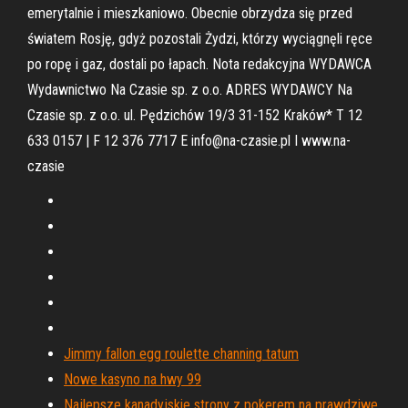
emerytalnie i mieszkaniowo. Obecnie obrzydza się przed
światem Rosję, gdyż pozostali Żydzi, którzy wyciągnęli ręce
po ropę i gaz, dostali po łapach. Nota redakcyjna WYDAWCA
Wydawnictwo Na Czasie sp. z o.o. ADRES WYDAWCY Na
Czasie sp. z o.o. ul. Pędzichów 19/3 31-152 Kraków* T 12
633 0157 | F 12 376 7717 E info@na-czasie.pl I www.na-
czasie
Jimmy fallon egg roulette channing tatum
Nowe kasyno na hwy 99
Najlepsze kanadyjskie strony z pokerem na prawdziwe