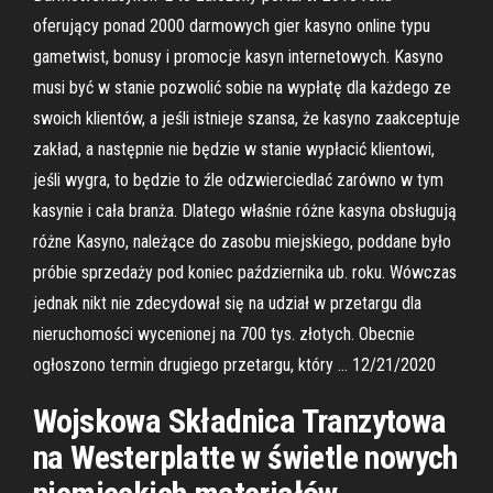
oferujący ponad 2000 darmowych gier kasyno online typu
gametwist, bonusy i promocje kasyn internetowych. Kasyno
musi być w stanie pozwolić sobie na wypłatę dla każdego ze
swoich klientów, a jeśli istnieje szansa, że kasyno zaakceptuje
zakład, a następnie nie będzie w stanie wypłacić klientowi,
jeśli wygra, to będzie to źle odzwierciedlać zarówno w tym
kasynie i cała branża. Dlatego właśnie różne kasyna obsługują
różne Kasyno, należące do zasobu miejskiego, poddane było
próbie sprzedaży pod koniec października ub. roku. Wówczas
jednak nikt nie zdecydował się na udział w przetargu dla
nieruchomości wycenionej na 700 tys. złotych. Obecnie
ogłoszono termin drugiego przetargu, który … 12/21/2020
Wojskowa Składnica Tranzytowa
na Westerplatte w świetle nowych