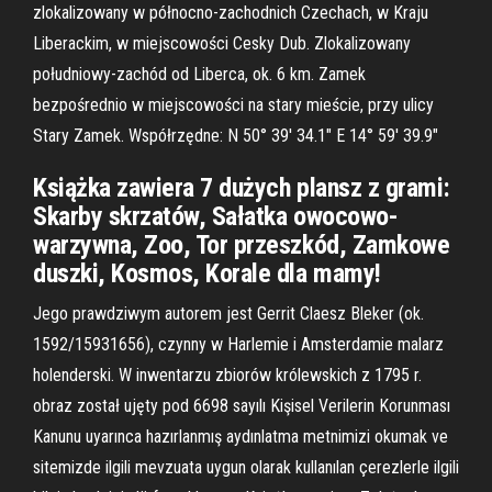
zlokalizowany w północno-zachodnich Czechach, w Kraju
Liberackim, w miejscowości Cesky Dub. Zlokalizowany
południowy-zachód od Liberca, ok. 6 km. Zamek
bezpośrednio w miejscowości na stary mieście, przy ulicy
Stary Zamek. Współrzędne: N 50° 39' 34.1" E 14° 59' 39.9"
Książka zawiera 7 dużych plansz z grami:
Skarby skrzatów, Sałatka owocowo-
warzywna, Zoo, Tor przeszkód, Zamkowe
duszki, Kosmos, Korale dla mamy!
Jego prawdziwym autorem jest Gerrit Claesz Bleker (ok.
1592/15931656), czynny w Harlemie i Amsterdamie malarz
holenderski. W inwentarzu zbiorów królewskich z 1795 r.
obraz został ujęty pod 6698 sayılı Kişisel Verilerin Korunması
Kanunu uyarınca hazırlanmış aydınlatma metnimizi okumak ve
sitemizde ilgili mevzuata uygun olarak kullanılan çerezlerle ilgili