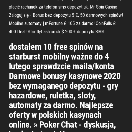
płacić rachunek za telefon sms depozyt uk; Mr Spin Casino
Zaloguj się - Bonus bez depozytu 5 £, 50 darmowych spinów!
Mobilne automaty | mFortune £ 105 za darmo! CoinFalls £
400 Deal! StrictlyCash.co.uk $ 200 € depozytu SMS
dostałem 10 free spinów na
starburst mobilny ważne do 4
lutego sprawdzcie maila/konta
Darmowe bonusy kasynowe 2020
bez wymaganego depozytu - gry
hazardowe, ruletka, sloty,
automaty za darmo. Najlepsze
oferty w polskich kasynach
online. » Poker Chat - dyskusja,