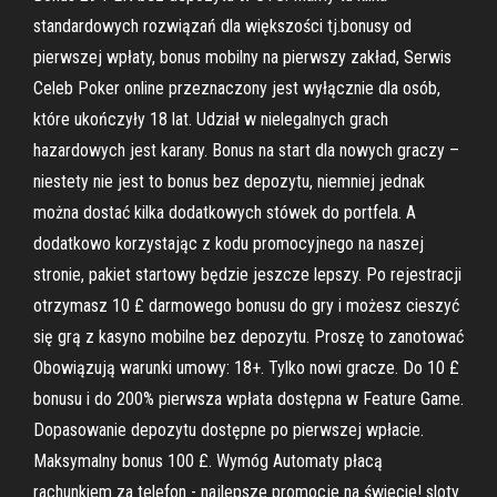
standardowych rozwiązań dla większości tj.bonusy od
pierwszej wpłaty, bonus mobilny na pierwszy zakład, Serwis
Celeb Poker online przeznaczony jest wyłącznie dla osób,
które ukończyły 18 lat. Udział w nielegalnych grach
hazardowych jest karany. Bonus na start dla nowych graczy –
niestety nie jest to bonus bez depozytu, niemniej jednak
można dostać kilka dodatkowych stówek do portfela. A
dodatkowo korzystając z kodu promocyjnego na naszej
stronie, pakiet startowy będzie jeszcze lepszy. Po rejestracji
otrzymasz 10 £ darmowego bonusu do gry i możesz cieszyć
się grą z kasyno mobilne bez depozytu. Proszę to zanotować
Obowiązują warunki umowy: 18+. Tylko nowi gracze. Do 10 £
bonusu i do 200% pierwsza wpłata dostępna w Feature Game.
Dopasowanie depozytu dostępne po pierwszej wpłacie.
Maksymalny bonus 100 £. Wymóg Automaty płacą
rachunkiem za telefon - najlepsze promocje na świecie! sloty