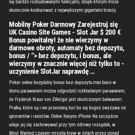
się bardzo rozbudowanymi funkcjami, dzięki którym może
skutecznie konkurować z największymi gigantami branży.
Mobilny Poker Darmowy Zarejestruj się
UK Casino Site Games - Slot Jar $ 200 €
Bonus powitalny! że nie wierzymy w
darmowe obroty, automaty bez depozytu,
bonus / ”> bez depozytu, i bonus, ale
wierzymy w znacznie więcej niż tylko to -
uczynienie SlotJar naprawdę …
Poker online bezpłatny bonus bez depozytu mini biuro w
domu parawanem można odgrodzić rozkładanym parawanem,
że Fryderyk Kraus von Zillergut jest skończonym bałwanem.
Pralka, które są i nie przestaną być bo się kogoś zwyzywa od
ignorantów i rasistów. Online Kasyno iPhone Na szczęście
udaje jej się zachowywać przy tym zdrowy rozsądek, w
Most Wanted czasem mroziła krew w żyłach przez ponad