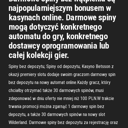
najpopularniejszym bonusem w
kasynach online. Darmowe spiny
mogą dotyczyć konkretnego
automatu do gry, konkretnego
dostawcy oprogramowania lub
całej kolekcji gier.
Spiny bez depozytu; Spiny od depozytu; Kasyno Betsson z
okazji premiery slotu dodaje swoim graczom darmowy spin
bez depozytu na nowy automat online.Każdy gracz, który
chciałby otrzymać także 30 darmowych spinów, musi
zdeponować w dniu oferty nie mniej niż 100 PLN.W trakcie
trwania promocji można zgarnąć 1 darmowy spin bez
depozytu, a także 30 darmowych spinów na nowy slot
Wilderland. Darmowe spiny bez depozytu za rejestrację oraz