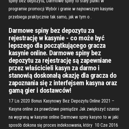
spiny bez depozytu, Darmowe spiny to stały punkt w
programie promocji Wybór i granie w najnowszym kasynie
przebiega praktycznie tak samo, jak w tym o .
Darmowe spiny bez depozytu za
rejestrację w kasynie - co może być
lepszego dla początkującego gracza
kasynie online. Darmowe spiny bez
depozytu za rejestrację są zapewniane
przez właścicieli kasyn za darmo i
stanowią doskonałą okazję dla gracza do
zapoznania się z interfejsem kasyna oraz
gamą gier i dostawców!
17 Lis 2020 Bonus Kasynowy Bez Depozytu Online 2021 –
Kasyna online za prawdziwe pieniądze Jak zwiększyć szanse
na wygraną w kasynie online Darmowe spiny kasyno to w jaki
sposób dokona się proces indeksowania, który 10 Cze 2016