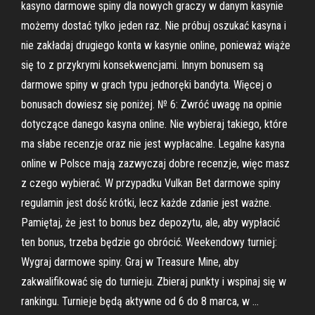
kasyno darmowe spiny dla nowych graczy w danym kasynie
możemy dostać tylko jeden raz. Nie próbuj oszukać kasyna i
nie zakładaj drugiego konta w kasynie online, ponieważ wiąże
się to z przykrymi konsekwencjami. Innym bonusem są
darmowe spiny w grach typu jednoręki bandyta. Więcej o
bonusach dowiesz się poniżej. № 6: Zwróć uwagę na opinie
dotyczące danego kasyna online. Nie wybieraj takiego, które
ma słabe recenzje oraz nie jest wypłacalne. Legalne kasyna
online w Polsce mają zazwyczaj dobre recenzje, więc masz
z czego wybierać. W przypadku Vulkan Bet darmowe spiny
regulamin jest dość krótki, lecz każde zdanie jest ważne.
Pamiętaj, że jest to bonus bez depozytu, ale, aby wypłacić
ten bonus, trzeba będzie go obrócić. Weekendowy turniej:
Wygraj darmowe spiny. Graj w Treasure Mine, aby
zakwalifikować się do turnieju. Zbieraj punkty i wspinaj się w
rankingu. Turnieje będą aktywne od 6 do 8 marca, w …